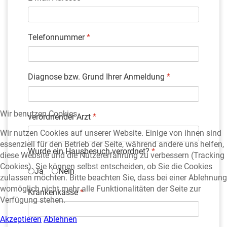
Telefonnummer
*
Diagnose bzw. Grund Ihrer Anmeldung
*
Wir benutzen Cookies
verordnender Arzt
*
Wir nutzen Cookies auf unserer Website. Einige von ihnen sind
essenziell für den Betrieb der Seite, während andere uns helfen,
Wurde ein Hausbesuch verordnet?
*
diese Website und die Nutzererfahrung zu verbessern (Tracking
Cookies). Sie können selbst entscheiden, ob Sie die Cookies
Ja
Nein
zulassen möchten. Bitte beachten Sie, dass bei einer Ablehnung
womöglich nicht mehr alle Funktionalitäten der Seite zur
Krankenkasse
*
Verfügung stehen.
Akzeptieren
Ablehnen