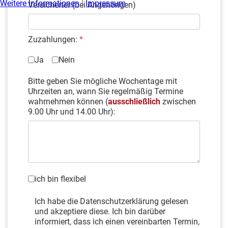
Weitere Informationen
|
Impressum
Versicherter (bei Angehörigen)
Zuzahlungen:
*
Ja
Nein
Bitte geben Sie mögliche Wochentage mit
Uhrzeiten an, wann Sie regelmäßig Termine
wahrnehmen können (
ausschließlich
zwischen
9.00 Uhr und 14.00 Uhr):
Flexibel
ich bin flexibel
Vor dem Absenden:
*
Ich habe die Datenschutzerklärung gelesen
und akzeptiere diese. Ich bin darüber
informiert, dass ich einen vereinbarten Termin,