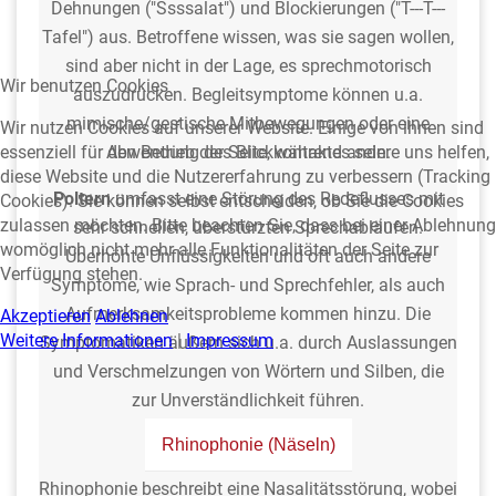
Dehnungen ("Ssssalat") und Blockierungen ("T---T---
Tafel") aus. Betroffene wissen, was sie sagen wollen,
sind aber nicht in der Lage, es sprechmotorisch
Wir benutzen Cookies
auszudrücken. Begleitsymptome können u.a.
mimische/gestische Mitbewegungen oder eine
Wir nutzen Cookies auf unserer Website. Einige von ihnen sind
essenziell für den Betrieb der Seite, während andere uns helfen,
Abwendung des Blickkontaktes sein.
diese Website und die Nutzererfahrung zu verbessern (Tracking
Poltern
umfasst eine Störung des Redeflusses mit
Cookies). Sie können selbst entscheiden, ob Sie die Cookies
zulassen möchten. Bitte beachten Sie, dass bei einer Ablehnung
sehr schnellen, überstürzten Sprechabläufen.
womöglich nicht mehr alle Funktionalitäten der Seite zur
Überhöhte Unflüssigkeiten und oft auch andere
Verfügung stehen.
Symptome, wie Sprach- und Sprechfehler, als auch
Aufmerksamkeitsprobleme kommen hinzu. Die
Akzeptieren
Ablehnen
Weitere Informationen
|
Impressum
Symptomatiken äußern sich u.a. durch Auslassungen
und Verschmelzungen von Wörtern und Silben, die
zur Unverständlichkeit führen.
Rhinophonie (Näseln)
Rhinophonie beschreibt eine Nasalitätsstörung, wobei