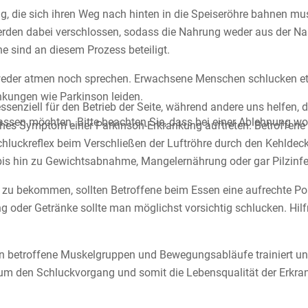
, die sich ihren Weg nach hinten in die Speiseröhre bahnen m
den dabei verschlossen, sodass die Nahrung weder aus der Nase
e sind an diesem Prozess beteiligt.
der atmen noch sprechen. Erwachsene Menschen schlucken etw
nkungen wie Parkinson leiden.
ssenziell für den Betrieb der Seite, während andere uns helfen,
assen möchten. Bitte beachten Sie, dass bei einer Ablehnung wom
ches Symptom einer Parkinson-Erkrankung auftreten. Betroffe
 Schluckreflex beim Verschließen der Luftröhre durch den Kehld
bis hin zu Gewichtsabnahme, Mangelernährung oder gar Pilzinfe
zu bekommen, sollten Betroffene beim Essen eine aufrechte Pos
g oder Getränke sollte man möglichst vorsichtig schlucken. Hil
 betroffene Muskelgruppen und Bewegungsabläufe trainiert und
um den Schluckvorgang und somit die Lebensqualität der Erkran