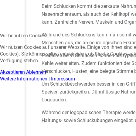
Beim Schlucken kommt die zerkaute Nahrung
Nasenrachenraum, als auch der Kehlkopf wer
kann. Zahlreiche Nerven, Muskeln und Organ
Während des Schluckens kann man somit we
Wir benutzen Cookies
Menschen aus, die an neurologischen Erkra
Wir nutzen Cookies auf unserer Website. Einige von ihnen sind e
Cookies). Sie können selbst entscheiden, ob Sie die Cookies zul
Probleme beim Schlucken können als typis
Verfügung stehen.
Kehle weiterleiten. Zudem funktioniert der
Verschlucken, Husten, eine belegte Stimme 
Akzeptieren
Ablehnen
Weitere Informationen
|
Impressum
Um Schluckbeschwerden besser in den Griff 
Speisen zurückgreifen. Dünnflüssige Nahrun
Logopäden.
Während der logopädischen Therapie werden
Haltungs- sowie Schluckübungen eingeübt, 