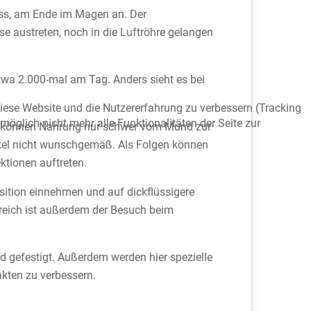
uss, am Ende im Magen an. Der
 austreten, noch in die Luftröhre gelangen
a 2.000-mal am Tag. Anders sieht es bei
 diese Website und die Nutzererfahrung zu verbessern (Tracking
öglich nicht mehr alle Funktionalitäten der Seite zur
ne können Nahrung nur schwer vom Mund zur
eckel nicht wunschgemäß. Als Folgen können
ktionen auftreten.
ition einnehmen und auf dickflüssigere
freich ist außerdem der Besuch beim
 gefestigt. Außerdem werden hier spezielle
kten zu verbessern.